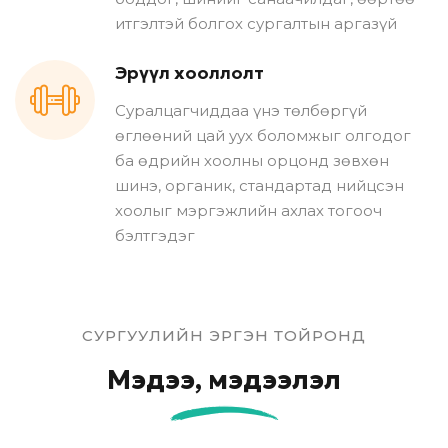
итгэлтэй болгох сургалтын аргазүй
Эрүүл хооллолт
Суралцагчиддаа үнэ төлбөргүй
өглөөний цай уух боломжыг олгодог
ба өдрийн хоолны орцонд зөвхөн
шинэ, органик, стандартад нийцсэн
хоолыг мэргэжлийн ахлах тогооч
бэлтгэдэг
СУРГУУЛИЙН ЭРГЭН ТОЙРОНД
Мэдээ, мэдээлэл