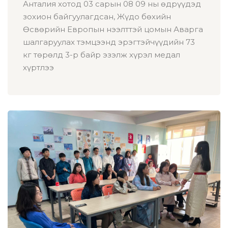
Анталия хотод 03 сарын 08 09 ны өдрүүдэд
зохион байгуулагдсан, Жүдо бөхийн
Өсвөрийн Европын нээлттэй цомын Аварга
шалгаруулах тэмцээнд эрэгтэйчүүдийн 73
кг төрөлд 3-р байр эзэлж хүрэл медал
хүртлээ