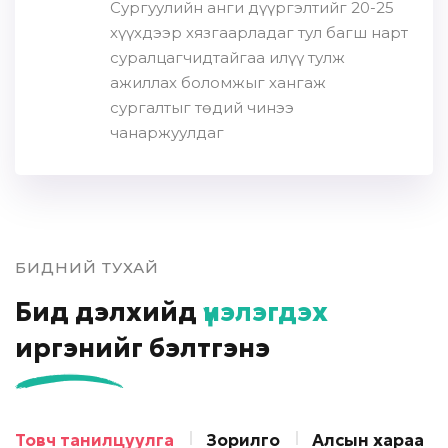
Сургуулийн анги дүүргэлтийг 20-25
хүүхдээр хязгаарладаг тул багш нарт
суралцагчидтайгаа илүү тулж
ажиллах боломжыг хангаж
сургалтыг төдий чинээ
чанаржуулдаг
БИДНИЙ ТУХАЙ
Бид дэлхийд
үнэлэгдэх
иргэнийг бэлтгэнэ
Товч танилцуулга
Зорилго
Алсын хараа