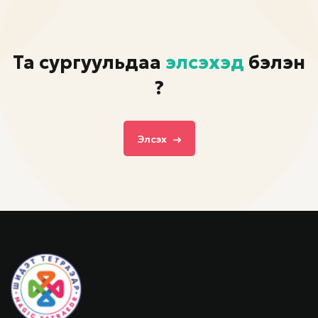
Та сургуульдаа
элсэхэд
бэлэн
үү?
Элсэх