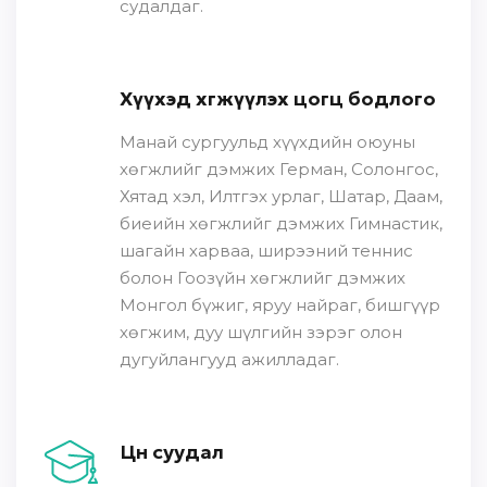
судалдаг.
Хүүхэд хөгжүүлэх цогц бодлого
Манай сургуульд хүүхдийн оюуны
хөгжлийг дэмжих Герман, Солонгос,
Хятад хэл, Илтгэх урлаг, Шатар, Даам,
биеийн хөгжлийг дэмжих Гимнастик,
шагайн харваа, ширээний теннис
болон Гоозүйн хөгжлийг дэмжих
Монгол бүжиг, яруу найраг, бишгүүр
хөгжим, дуу шүлгийн зэрэг олон
дугуйлангууд ажилладаг.
Цөөн суудал