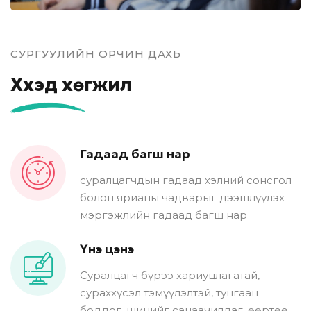
СУРГУУЛИЙН ОРЧИН ДАХЬ
Хүүхэд хөгжил
Гадаад багш нар
суралцагчдын гадаад хэлний сонсгол
болон ярианы чадварыг дээшлүүлэх
мэргэжлийн гадаад багш нар
Үнэ цэнэ
Суралцагч бүрээ хариуцлагатай,
сураххүсэл тэмүүлэлтэй, тунгаан
боддог, шинийг санаачилдаг, өөртөө