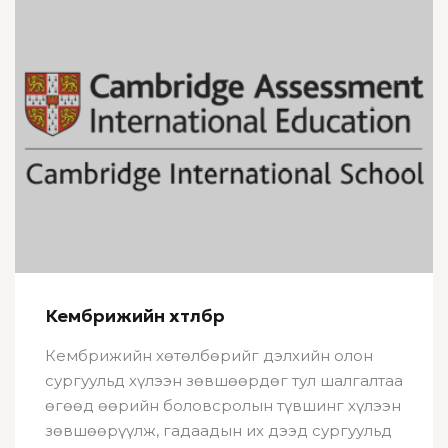
Кембрижийн хөтөлбөр
Кембрижийн хөтөлбөрийг дэлхийн олон
сургуульд хүлээн зөвшөөрдөг тул шалгалтаа
өгөөд өөрийн боловсролын түвшинг хүлээн
зөвшөөрүүлж, гадаадын их дээд сургуульд