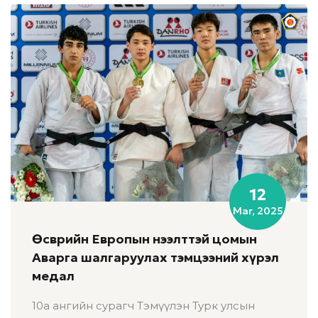
12
Mar, 2025
Өсвөрийн Европын нээлттэй цомын
Аварга шалгаруулах тэмцээний хүрэл
медал
10а ангийн сурагч Тэмүүлэн Турк улсын