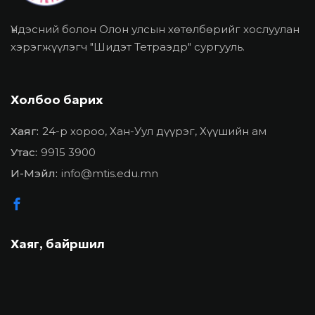
Үндэсний болон Олон улсын хөтөлбөрийг хослуулан
хэрэгжүүлэгч "Шидэт Тетраэдр" сургууль.
Холбоо барих
Хаяг:
24-р хороо, Хан-Уул дүүрэг, Хүүшийн ам
Утас:
9915 3900
И-Мэйл:
info@mtis.edu.mn
Хаяг, байршил