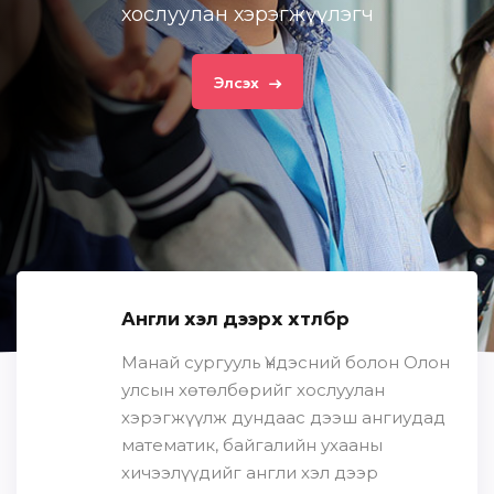
хослуулан хэрэгжүүлэгч
Элсэх
Англи хэл дээрх хөтөлбөр
Манай сургууль Үндэсний болон Олон
улсын хөтөлбөрийг хослуулан
хэрэгжүүлж дундаас дээш ангиудад
математик, байгалийн ухааны
хичээлүүдийг англи хэл дээр