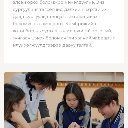
элсэн орох боломжоо нэмэгдүүлнэ. Энэ
сургуулийг төгсөгчид дэлхийн нэртэй их
дээд сургуульд тэнцэж тэтгэлэг авах
боломж нь нэмэгдэнэ. Кембрижийн
хөтөлбөр нь сургалтын идэвхитэй арга зүй,
тунгаан цэнэх болон англи хэлний чадварыг
илүү хөгжүүлдгээрээ давуу талтай.