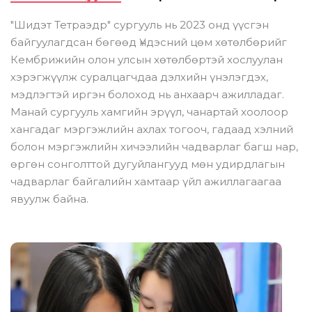
"Шидэт Тетраэдр" сургууль нь 2023 онд үүсгэн
байгуулагдсан бөгөөд Үндэсний цөм хөтөлбөрийг
Кембрижийн олон улсын хөтөлбөртэй хослуулан
хэрэгжүүлж суралцагчдаа дэлхийн үнэлэгдэх,
мэдлэгтэй иргэн болоход нь анхаарч ажилладаг.
Манай сургууль хамгийн эрүүл, чанартай хоолоор
хангадаг мэргэжлийн ахлах тогооч, гадаад хэлний
болон мэргэжлийн хичээлийн чадварлаг багш нар,
өргөн сонголттой дугуйлангууд мөн удирдлагын
чадварлаг байгалийн хамтаар үйл ажиллагаагаа
явуулж байна.