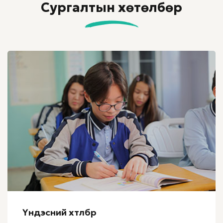
Сургалтын хөтөлбөр
Үндэсний хөтөлбөр