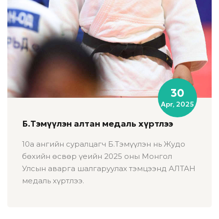
30
Apr, 2025
Б.Тэмүүлэн алтан медаль хүртлээ
10а ангийн суралцагч Б.Тэмүүлэн нь Жудо
бөхийн өсвөр үеийн 2025 оны Монгол
Улсын аварга шалгаруулах тэмцээнд АЛТАН
медаль хүртлээ.