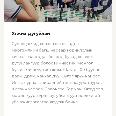
Хөгжих дугуйлан
Суралцагчид хичээлээсээ гадна
мэргэжлийн багш нараар кодчилолын
хичээл заалгадаг бөгөөд бусад хөгжих
дугуйлангууд болох Гимнастик, Монгол
бүжиг, бишгүүр хөгжим, Шатар, 100 буудалт
даам, драм, найхал дуу, шүлэг яруу найраг,
Илтгэх урлаг, ширээний теннис, уран зураг,
шагайн харваа, Солонгос, Герман, Хятад хэл,
морин хуур зэрэг дугуйлангууд идэвхитэй
үйл ажиллагаагаа явуулж байна.