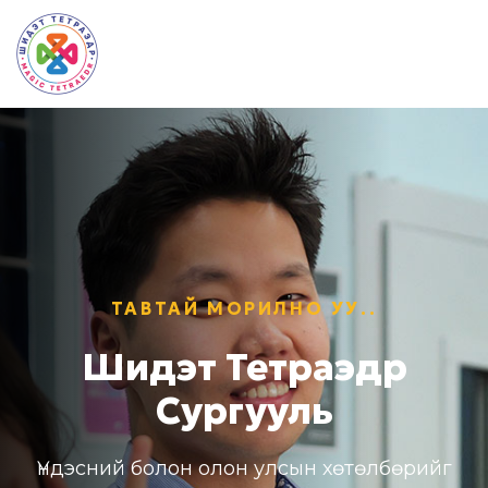
ТАВТАЙ МОРИЛНО УУ..
Шидэт Тетраэдр
Сургууль
Үндэсний болон олон улсын хөтөлбөрийг