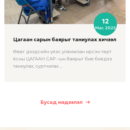
12
Mar, 2025
Цагаан сарын баярыг таниулах хичээл
Өвөг дээдсийн үеэс уламжлан ирсэн төрт
ёсны ЦАГААН САР –ын баярыг бие биедээ
таниулах, суртчилах ...
Бусад мэдээлэл