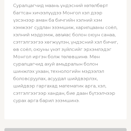
Суралцагчид маань үндэсний хөтөлбөрт
багтсан хичээлүүдээ Монгол хэл дээр
үзсэнээр аман ба бичгийн хэлний хэм
хэмжээг судлан эзэмшиж, харилцааны соёл,
хэлний мэдрэмж, авъяас болон оюун санаа,
сэтгэлгээгээ хөгжүүлэн, үндэсний хэл бичиг,
өв соёл, оюуны үнэт зүйлсийг эрхэмлэдэг
Монгол иргэн болж төлөвшинө. Мөн
суралцагчид ахуй амьдралын болон
шинжлэх ухаан, технологийн мэдээлэл
боловсруулах, асуудал шийдвэрлэх,
шийдвэр гаргахад математик арга, хэл,
сэтгэлгээгээр хандан, бие даан бүтээлчээр
сурах арга барил эзэмшинэ.